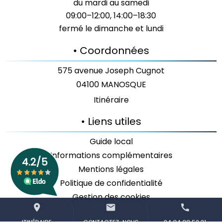
du mardi au samedi
09:00–12:00, 14:00–18:30
fermé le dimanche et lundi
• Coordonnées
575 avenue Joseph Cugnot
04100 MANOSQUE
Itinéraire
• Liens utiles
Guide local
Informations complémentaires
Mentions légales
Politique de confidentialité
Gestion des cookies
place
mail
call