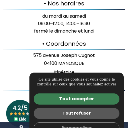
• Nos horaires
du mardi au samedi
09:00–12:00, 14:00–18:30
fermé le dimanche et lundi
• Coordonnées
575 avenue Joseph Cugnot
04100 MANOSQUE
Itinéraire
Ce site utilise des cookies et vous donne le
• Liens utiles
contrôle sur ceux que vous souhaitez activer
Guide local
Tout accepter
Informations complémentaires
Mentions légales
Tout refuser
Politique de confidentialité
place
mail
call
Personnaliser