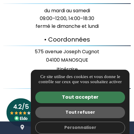
du mardi au samedi
09:00–12:00, 14:00–18:30
fermé le dimanche et lundi
• Coordonnées
575 avenue Joseph Cugnot
04100 MANOSQUE
Itinéraire
Ce site utilise des cookies et vous donne le
• Liens utiles
contrôle sur ceux que vous souhaitez activer
Guide local
Tout accepter
Informations complémentaires
Mentions légales
Tout refuser
Politique de confidentialité
place
mail
call
Personnaliser
Gestion des cookies